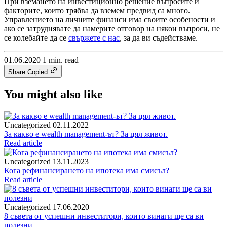
При вземането на инвестиционно решение въпросите и
факторите, които трябва да вземем предвид са много.
Управлението на личните финанси има своите особености и
ако се затруднявате да намерите отговор на някои въпроси, не
се колебайте да се
свържете с нас
, за да ви съдействаме.
01.06.2020
1 min. read
Share
Copied
You might also like
Uncategorized
02.11.2022
За какво е wealth management-ът? За цял живот.
Read article
Uncategorized
13.11.2023
Кога рефинансирането на ипотека има смисъл?
Read article
Uncategorized
17.06.2020
8 съвета от успешни инвеститори, които винаги ще са ви
полезни