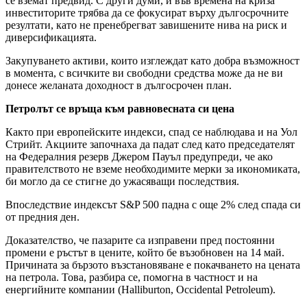
се вземат предвид. С други думи, и във времена на криза
инвеститорите трябва да се фокусират върху дългосрочните
резултати, като не пренебрегват завишените нива на риск и
диверсификацията.
Закупуването активи, които изглеждат като добра възможност
в момента, с всичките ви свободни средства може да не ви
донесе желаната доходност в дългосрочен план.
Петролът се връща към равновесната си цена
Както при европейските индекси, спад се наблюдава и на Уол
Стрийт. Акциите започнаха да падат след като председателят
на Федералния резерв Джером Пауъл предупреди, че ако
правителството не вземе необходимите мерки за икономиката,
би могло да се стигне до ужасяващи последствия.
Впоследствие индексът S&P 500 падна с още 2% след спада си
от предния ден.
Доказателство, че пазарите са изправени пред постоянни
промени е ръстът в цените, който бе възобновен на 14 май.
Причината за бързото възстановяване е покачването на цената
на петрола. Това, разбира се, помогна в частност и на
енергийните компании (Halliburton, Occidental Petroleum).