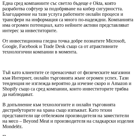
Една сред компаниите със светло бъдеще е Okta, която
разработва софтуер за подобряване на кибер сигурността.
Благодарение на тази услуга работните онлайн процеси и
трансфери на информация са много по-надеждни. Компанията
има огромен потенциал, като нейните активи представляват
интерес за инвеститорите.
От инвестиционна гледна точка добре познатите Microsoft,
Google, Facebook и Trade Desk също са от атрактивните
технологични компании в момента.
Тъй като клиентите се пренасочват от физическите магазини
към Интернет, онлайн търговията жъне огромен успех. Тази
тенденция не изглежда вероятно да изчезне скоро и Amazon и
Shopify също са сред компании, които инвеститорите трябва
да наблюдават.
В допълнение към технологиите и онлайн търговията
дистрибуторите на храна също изпъкват. Като техни
представители ще отбележим производителя на заместители
на месо – Beyond Meat и производителя на сладкарски изделия
Mondelēz.