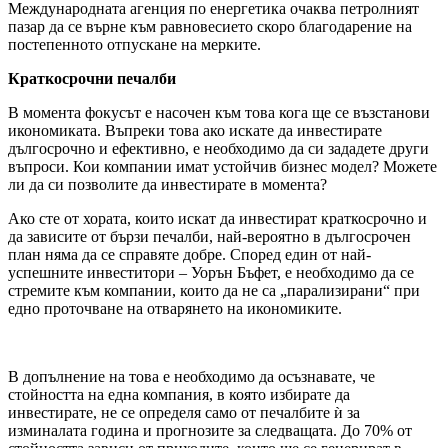
Международната агенция по енергетика очаква петролният
пазар да се върне към равновесието скоро благодарение на
постепенното отпускане на мерките.
Краткосрочни печалби
В момента фокусът е насочен към това кога ще се възстанови
икономиката. Въпреки това ако искате да инвестирате
дългосрочно и ефективно, е необходимо да си зададете други
въпроси. Кои компании имат устойчив бизнес модел? Можете
ли да си позволите да инвестирате в момента?
Ако сте от хората, които искат да инвестират краткосрочно и
да зависите от бързи печалби, най-вероятно в дългосрочен
план няма да се справяте добре. Според един от най-
успешните инвеститори – Уорън Бъфет, е необходимо да се
стремите към компании, които да не са „парализирани“ при
едно проточване на отварянето на икономиките.
В допълнение на това е необходимо да осъзнавате, че
стойността на една компания, в която избирате да
инвестирате, не се определя само от печалбите ѝ за
изминалата година и прогнозите за следващата. До 70% от