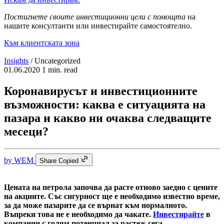
Постигнете своите инвестиционни цели с помощта
на
нашите консултанти или инвестирайте самостоятелно.
Към клиентската зона
Insights
/
Uncategorized
01.06.2020
1 min. read
Коронавирусът и инвестиционните
възможности: каква е ситуацията на
пазара и какво ни очаква следващите
месеци?
by
WEM
Share
Copied
Цената на петрола започва да расте отново заедно с цените
на акциите. Със сигурност ще е необходимо известно време,
за да може пазарите да се върнат към нормалното.
Въпреки това не е необходимо да чакате.
Инвестирайте
в
компании с голям потенциал за растеж сега.