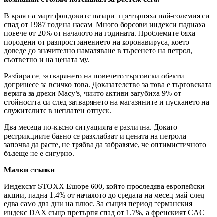
В края на март фондовите пазари претърпяха най-големия си
спад от 1987 година насам. Много борсови индекси паднаха
повече от 20% от началото на годината. Проблемите бяха
породени от разпространението на коронавируса, което
доведе до значително намаляване в търсенето на петрол,
съответно и на цената му.
Разбира се, затварянето на повечето търговски обекти
допринесе за всичко това. Доказателство за това е търговската
верига за дрехи Macy’s, чиито активи загубиха 9% от
стойността си след затварянето на магазините и пускането на
служителите в неплатен отпуск.
Два месеца по-късно ситуацията е различна. Докато
рестрикциите бавно се разхлабват и цената на петрола
започва да расте, не трябва да забравяме, че оптимистичното
бъдеще не е сигурно.
Малки стъпки
Индексът STOXX Europe 600, който проследява европейски
акции, падна 1.4% от началото до средата на месец май след
едва само два дни на плюс. За същия период германския
индекс DAX също претърпя спад от 1.7%, а френският CAC