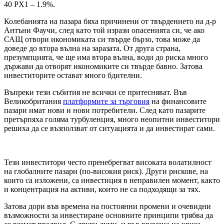
40 PX1 – 1.9%.
Колебанията на пазара бяха причинени от твърдението на д-р
Антъни Фаучи, след като той изрази опасенията си, че ако
САЩ отвори икономиката си твърде бързо, това може да
доведе до втора вълна на заразата. От друга страна,
презумпцията, че ще има втора вълна, води до риска много
държави да отворят икономиките си твърде бавно. Затова
инвеститорите остават много бдителни.
Въпреки тези събития не всички се притесняват. Във
Великобритания
платформите за търговия
на финансовите
пазари имат нови и нови потребители. След като пазарите
претърпяха голяма турбуленция, много неопитни инвеститори
решиха да се възползват от ситуацията и да инвестират сами.
Тези инвеститори често пренебрегват високата волатилност
на глобалните пазари (по-високия риск). Други рискове, на
които са изложени, са инвестиция в неправилен момент, както
и концентрация на активи, които не са подходящи за тях.
Затова дори във времена на постоянни промени и очевидни
възможности за инвестиране основните принципи трябва да