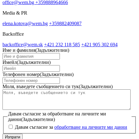
office@wem.bg
+359888964666
Media & PR
elena.kotova@wem.bg
+359882409087
Backoffice
backoffice@wem.sk
+421 232 118 585
+421 905 302 694
Име и фамилия
(Задължителни)
Имейл
(Задължителни)
Телефонен номер
(Задължителни)
Моля, въведете съобщението си тук
(Задължителни)
Давам съгласие за обработване на личните ми
данни
(Задължителни)
Давам съгласие за
обработване на личните ми данни