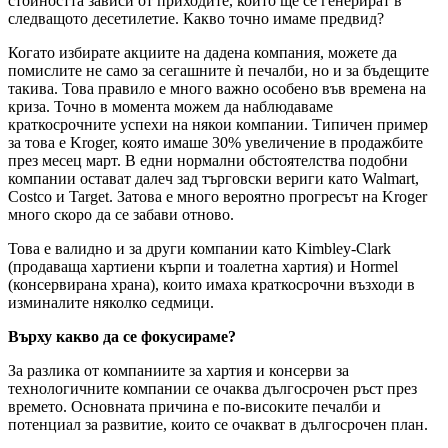
стойността зависи от приходите, които ще се генерират в
следващото десетилетие. Какво точно имаме предвид?
Когато избирате акциите на дадена компания, можете да
помислите не само за сегашните ѝ печалби, но и за бъдещите
такива. Това правило е много важно особено във времена на
криза. Точно в момента можем да наблюдаваме
краткосрочните успехи на някои компании. Типичен пример
за това е Kroger, която имаше 30% увеличение в продажбите
през месец март. В едни нормални обстоятелства подобни
компании остават далеч зад търговски вериги като Walmart,
Costco и Target. Затова е много вероятно прогресът на Kroger
много скоро да се забави отново.
Това е валидно и за други компании като Kimbley-Clark
(продаваща хартиени кърпи и тоалетна хартия) и Hormel
(консервирана храна), които имаха краткосрочни възходи в
изминалите няколко седмици.
Върху какво да се фокусираме?
За разлика от компаниите за хартия и консерви за
технологичните компании се очаква дългосрочен ръст през
времето. Основната причина е по-високите печалби и
потенциал за развитие, които се очакват в дългосрочен план.