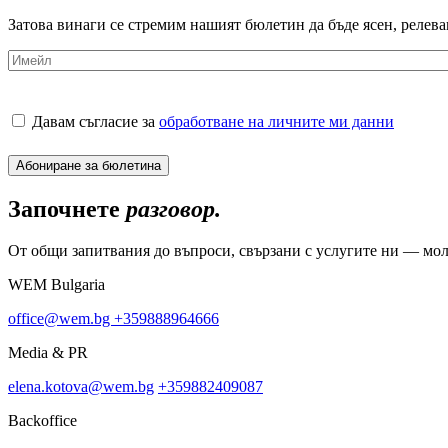
Затова винаги се стремим нашият бюлетин да бъде ясен, релеван
Имейл
(Задължителни)
Processing
Давам съгласие за
обработване на личните ми данни
of
personal
data
(Задължителни)
Започнете
разговор.
От общи запитвания до въпроси, свързани с услугите ни — мол
WEM Bulgaria
office@wem.bg
+359888964666
Media & PR
elena.kotova@wem.bg
+359882409087
Backoffice