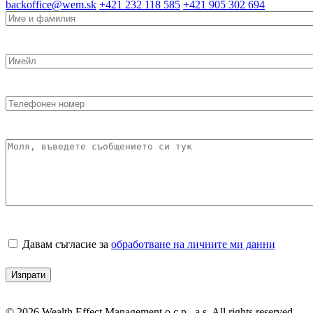
backoffice@wem.sk
+421 232 118 585
+421 905 302 694
Име
и
фамилия
(Задължителни)
Имейл
(Задължителни)
Телефонен
номер
(Задължителни)
Моля,
въведете
съобщението
си
тук
(Задължителни)
Давам
Давам съгласие за
обработване на личните ми данни
съгласие
за
обработване
на
личните
© 2026 Wealth Effect Management o.c.p., a.s. All rights reserved