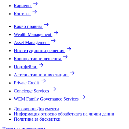
Кариери
Контакт
Какво правим
Wealth Management
Asset Management
Институционни решения
Корпоративни решения
Портфейли
Алтернативни инвестиции
Private Credit
Concierge Services
WEM Family Governance Services
Договорни Документи
Информация относно обработката на лични данни
Политика за бисквитки
Искам да инвестирам.