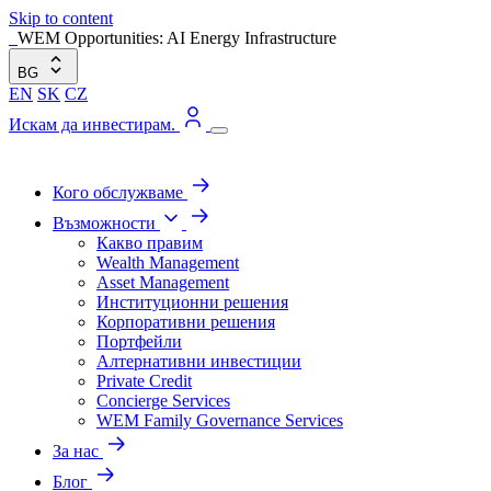
Skip to content
WEM Opportunities: AI Energy Infrastructure
BG
EN
SK
CZ
Искам да инвестирам.
Кого обслужваме
Възможности
Какво правим
Wealth Management
Asset Management
Институционни решения
Корпоративни решения
Портфейли
Алтернативни инвестиции
Private Credit
Concierge Services
WEM Family Governance Services
За нас
Блог