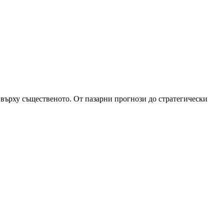
 върху същественото. От пазарни прогнози до стратегически