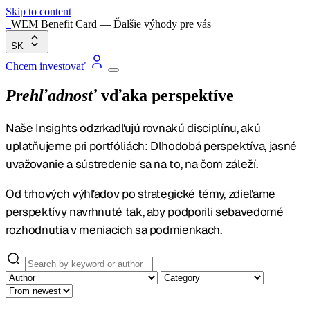
Skip to content
WEM Benefit Card — Ďalšie výhody pre vás
SK
Chcem investovať
Prehľadnosť
vďaka perspektíve
Naše Insights odzrkadľujú rovnakú disciplínu, akú
uplatňujeme pri portfóliách:
Dlhodobá perspektíva, jasné
uvažovanie a sústredenie sa na to, na čom záleží.
Od trhových výhľadov po strategické témy, zdieľame
perspektívy navrhnuté tak, aby podporili sebavedomé
rozhodnutia v meniacich sa podmienkach.