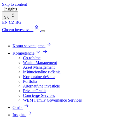
Skip to content
Insights
SK
EN
CZ
BG
Chcem investovať
Komu sa venujeme
Kompetencie
Čo robíme
Wealth Management
Asset Management
Inštitucionálne riešenia
Korporátne riešenia
Portfóliá
Alternatívne investície
Private Credit
Concierge Services
WEM Family Governance Services
O nás
Insights