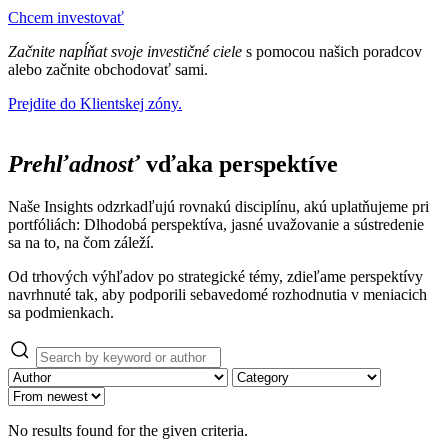
Chcem investovať
Začnite napĺňat svoje investičné ciele
s pomocou našich poradcov
alebo začnite obchodovať sami.
Prejdite do Klientskej zóny.
Prehľadnosť
vďaka perspektíve
Naše Insights odzrkadľujú rovnakú disciplínu, akú uplatňujeme pri
portfóliách:
Dlhodobá perspektíva, jasné uvažovanie a sústredenie
sa na to, na čom záleží.
Od trhových výhľadov po strategické témy, zdieľame perspektívy
navrhnuté tak, aby podporili sebavedomé rozhodnutia v meniacich
sa podmienkach.
No results found for the given criteria.