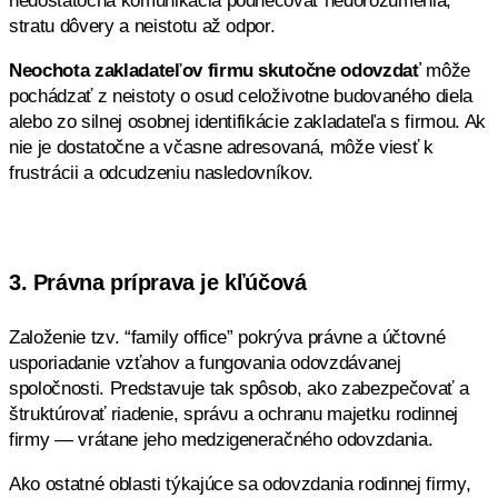
nedostatočná komunikácia podnecovať nedorozumenia,
stratu dôvery a neistotu až odpor.
Neochota zakladateľov firmu skutočne odovzdať
môže
pochádzať z neistoty o osud celoživotne budovaného diela
alebo zo silnej osobnej identifikácie zakladateľa s firmou. Ak
nie je dostatočne a včasne adresovaná, môže viesť k
frustrácii a odcudzeniu nasledovníkov.
3. Právna príprava je kľúčová
Založenie tzv. “family office” pokrýva právne a účtovné
usporiadanie vzťahov a fungovania odovzdávanej
spoločnosti. Predstavuje tak spôsob, ako zabezpečovať a
štruktúrovať riadenie, správu a ochranu majetku rodinnej
firmy — vrátane jeho medzigeneračného odovzdania.
Ako ostatné oblasti týkajúce sa odovzdania rodinnej firmy,