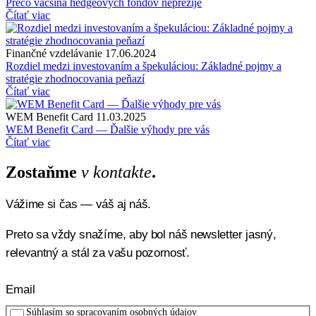
Prečo väčšina hedgeových fondov neprežije
Čítať viac
Finančné vzdelávanie
17.06.2024
Rozdiel medzi investovaním a špekuláciou: Základné pojmy a
stratégie zhodnocovania peňazí
Čítať viac
WEM Benefit Card
11.03.2025
WEM Benefit Card — Ďalšie výhody pre vás
Čítať viac
Zostaňme
v kontakte
.
Vážime si čas — váš aj náš.
Preto sa vždy snažíme, aby bol náš newsletter jasný,
relevantný a stál za vašu pozornosť.
Súhlasím so
spracovaním osobných údajov