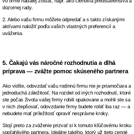
vo firme naďalej zostať, napr. ako členovia predstavenstva a
dozornej rady.
2. Alebo vašu firmu môžete odpredať a s takto získanými
aktívami naložiť podľa vašich vlastných preferencií a
uváženia.
5. Čakajú vás náročné rozhodnutia a dlhá
príprava — zvážte pomoc skúseného partnera
Ako vidíte, odovzdať vašu rodinnú firmu nie je priamočiara a
jednoduchá záležitosť. Na rozdiel od iných rozhodnutí, ktoré
ste počas života vašej firmy robili opakovane a mohli ste sa
v nich zlepšovať, odovzdanie firmy budete robiť iba raz — a
nebudete mať príležitosť opraviť nesprávne kroky.
Stojí preto za zváženie prizvať si k tomuto kľúčovému kroku
spoľahlivého partnera. Ideálne takého, ktorý už tieto cenné