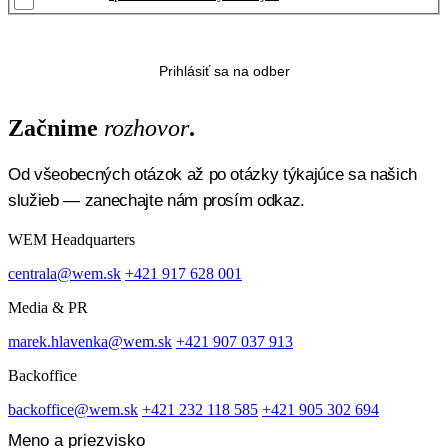
Začnime
rozhovor
.
Od všeobecných otázok až po otázky týkajúce sa našich
služieb — zanechajte nám prosím odkaz.
WEM Headquarters
centrala@wem.sk
+421 917 628 001
Media & PR
marek.hlavenka@wem.sk
+421 907 037 913
Backoffice
backoffice@wem.sk
+421 232 118 585
+421 905 302 694