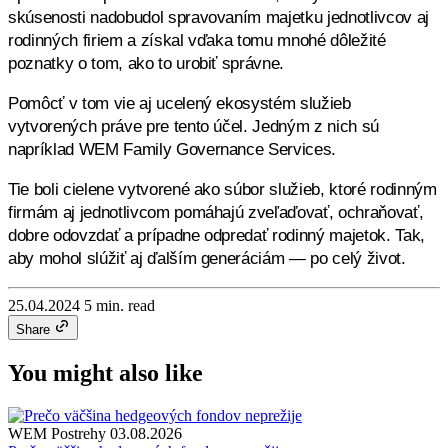
skúsenosti nadobudol spravovaním majetku jednotlivcov aj
rodinných firiem a získal vďaka tomu mnohé dôležité
poznatky o tom, ako to urobiť správne.
Pomôcť v tom vie aj ucelený ekosystém služieb
vytvorených práve pre tento účel. Jedným z nich sú
napríklad WEM Family Governance Services.
Tie boli cielene vytvorené ako súbor služieb, ktoré rodinným
firmám aj jednotlivcom pomáhajú zveľaďovať, ochraňovať,
dobre odovzdať a prípadne odpredať rodinný majetok. Tak,
aby mohol slúžiť aj ďalším generáciám — po celý život.
25.04.2024
5 min. read
Share
You might also like
WEM Postrehy
03.08.2026