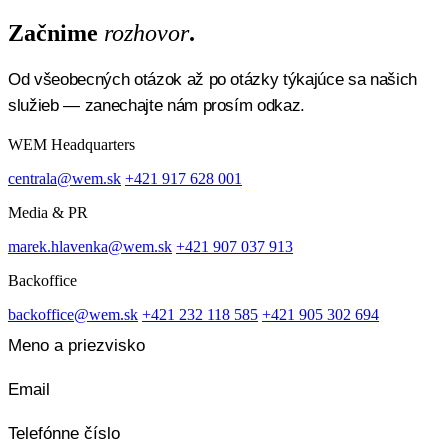
Začnime
rozhovor
.
Od všeobecných otázok až po otázky týkajúce sa našich
služieb — zanechajte nám prosím odkaz.
WEM Headquarters
centrala@wem.sk
+421 917 628 001
Media & PR
marek.hlavenka@wem.sk
+421 907 037 913
Backoffice
backoffice@wem.sk
+421 232 118 585
+421 905 302 694