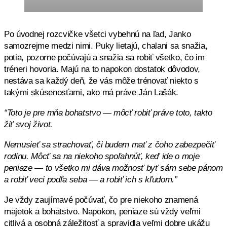
Po úvodnej rozcvičke všetci vybehnú na ľad, Janko
samozrejme medzi nimi. Puky lietajú, chalani sa snažia,
potia, pozorne počúvajú a snažia sa robiť všetko, čo im
tréneri hovoria. Majú na to napokon dostatok dôvodov,
nestáva sa každý deň, že vás môže trénovať niekto s
takými skúsenosťami, ako má práve Ján Lašák.
“Toto je pre mňa bohatstvo — môcť robiť práve toto, takto
žiť svoj život.
Nemusieť sa strachovať, či budem mať z čoho zabezpečiť
rodinu. Môcť sa na niekoho spoľahnúť, keď ide o moje
peniaze — to všetko mi dáva možnosť byť sám sebe pánom
a robiť veci podľa seba — a robiť ich s kľudom.”
Je vždy zaujímavé počúvať, čo pre niekoho znamená
majetok a bohatstvo. Napokon, peniaze sú vždy veľmi
citlivá a osobná záležitosť a spravidla veľmi dobre ukážu