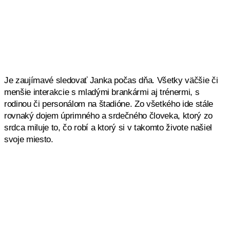
Je zaujímavé sledovať Janka počas dňa. Všetky väčšie či
menšie interakcie s mladými brankármi aj trénermi, s
rodinou či personálom na štadióne. Zo všetkého ide stále
rovnaký dojem úprimného a srdečného človeka, ktorý zo
srdca miluje to, čo robí a ktorý si v takomto živote našiel
svoje miesto.