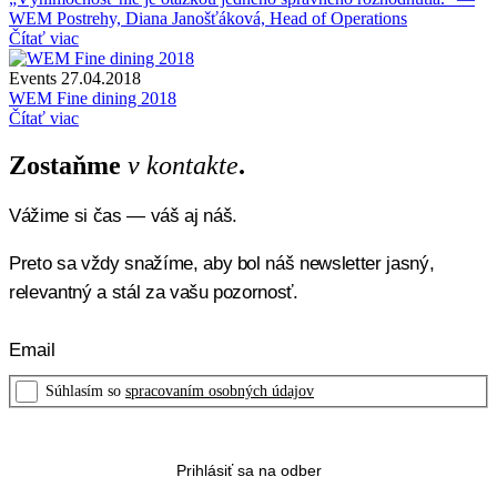
WEM Postrehy, Diana Janošťáková, Head of Operations
Čítať viac
Events
27.04.2018
WEM Fine dining 2018
Čítať viac
Zostaňme
v kontakte
.
Vážime si čas — váš aj náš.
Preto sa vždy snažíme, aby bol náš newsletter jasný,
relevantný a stál za vašu pozornosť.
Súhlasím so
spracovaním osobných údajov