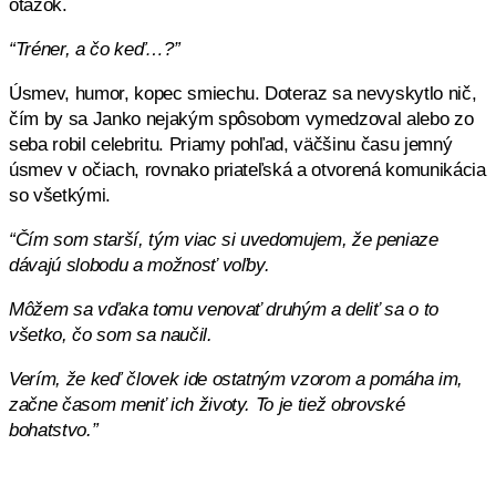
otázok.
“Tréner, a čo keď…?”
Úsmev, humor, kopec smiechu. Doteraz sa nevyskytlo nič,
čím by sa Janko nejakým spôsobom vymedzoval alebo zo
seba robil celebritu. Priamy pohľad, väčšinu času jemný
úsmev v očiach, rovnako priateľská a otvorená komunikácia
so všetkými.
“Čím som starší, tým viac si uvedomujem, že peniaze
dávajú slobodu a možnosť voľby.
Môžem sa vďaka tomu venovať druhým a deliť sa o to
všetko, čo som sa naučil.
Verím, že keď človek ide ostatným vzorom a pomáha im,
začne časom meniť ich životy. To je tiež obrovské
bohatstvo.”