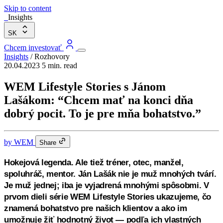
Skip to content
Insights
SK
Chcem investovať
Insights
/
Rozhovory
20.04.2023
5 min. read
WEM Lifestyle Stories s Jánom
Lašákom: “Chcem mať na konci dňa
dobrý pocit. To je pre mňa bohatstvo.”
by
WEM
Share
Hokejová legenda. Ale tiež tréner, otec, manžel,
spoluhráč, mentor. Ján Lašák nie je muž mnohých tvárí.
Je muž jednej; iba je vyjadrená mnohými spôsobmi. V
prvom dieli série WEM Lifestyle Stories ukazujeme, čo
znamená bohatstvo pre našich klientov a ako im
umožnuje žiť hodnotný život — podľa ich vlastných