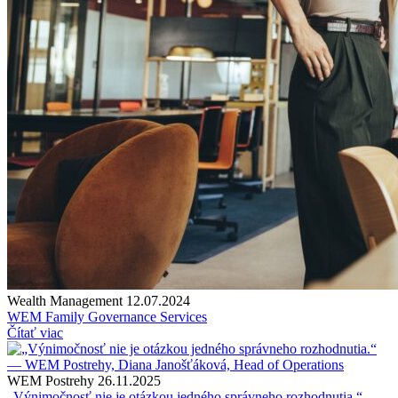
Wealth Management
12.07.2024
WEM Family Governance Services
Čítať viac
WEM Postrehy
26.11.2025
„Výnimočnosť nie je otázkou jedného správneho rozhodnutia.“ —