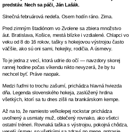
predstáv. Nech sa páči, Ján Lašák.
Slnečná februárová nedeľa. Osem hodín ráno. Zima.
Pred zimným štadiónom vo Zvolene sa zbiera množstvo
áut. Bratislava, Košice, mestá blízke i vzdialené. Chlapci vo
veku od 8 do 16 rokov, tašky s hokejovou výstrojou často
väčšie, ako sú oni sami, hokejky, rodičia. A úsmevy.
To je jedna z vecí, ktorá udrie do očí — navzdory skorej
rannej hodine počas víkendu nikto nevyzerá, že by tu
nechcel byť. Práve naopak.
Medzi ľuďmi to trochu zašumí, prichádza hlavná hviezda
dňa. Legenda slovenského hokeja, zaslúžený hrdina
všetkých, ktorí sa tu dnes zišli na brankárskom kempe.
Až na to, že namiesto veľkolepej rockstar prichádza
uvoľnený a usmiaty muž, oblečený rovnako, ako všetci
ostatní tréneri. Rovnaká taška s výstrojou, pokojná chôdza,
veselý úsmev, so všetkými sa zdraví po mene, potrasie