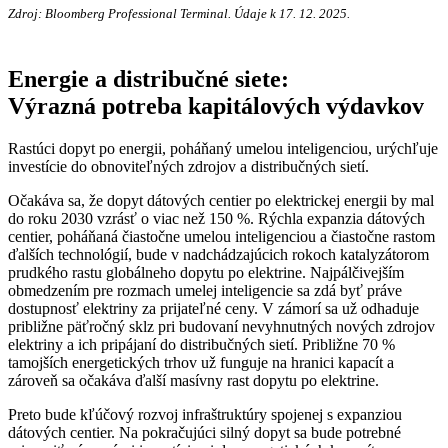
Zdroj: Bloomberg Professional Terminal. Údaje k 17. 12. 2025.
Energie a distribučné siete:
Výrazná potreba kapitálových výdavkov
Rastúci dopyt po energii, poháňaný umelou inteligenciou, urýchľuje
investície do obnoviteľných zdrojov a distribučných sietí.
Očakáva sa, že dopyt dátových centier po elektrickej energii by mal
do roku 2030 vzrásť o viac než 150 %. Rýchla expanzia dátových
centier, poháňaná čiastočne umelou inteligenciou a čiastočne rastom
ďalších technológií, bude v nadchádzajúcich rokoch katalyzátorom
prudkého rastu globálneho dopytu po elektrine. Najpálčivejším
obmedzením pre rozmach umelej inteligencie sa zdá byť práve
dostupnosť elektriny za prijateľné ceny. V zámorí sa už odhaduje
približne päťročný sklz pri budovaní nevyhnutných nových zdrojov
elektriny a ich pripájaní do distribučných sietí. Približne 70 %
tamojších energetických trhov už funguje na hranici kapacít a
zároveň sa očakáva ďalší masívny rast dopytu po elektrine.
Preto bude kľúčový rozvoj infraštruktúry spojenej s expanziou
dátových centier. Na pokračujúci silný dopyt sa bude potrebné