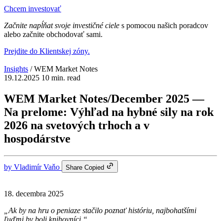
Chcem investovať
Začnite napĺňat svoje investičné ciele
s pomocou našich poradcov
alebo začnite obchodovať sami.
Prejdite do Klientskej zóny.
Insights
/
WEM Market Notes
19.12.2025
10 min. read
WEM Market Notes/December 2025 —
Na prelome: Výhľad na hybné sily na rok
2026 na svetových trhoch a v
hospodárstve
by
Vladimír Vaňo
Share
Copied
18. decembra 2025
„Ak by na hru o peniaze stačilo poznať históriu, najbohatšími
ľuďmi by boli knihovníci.“