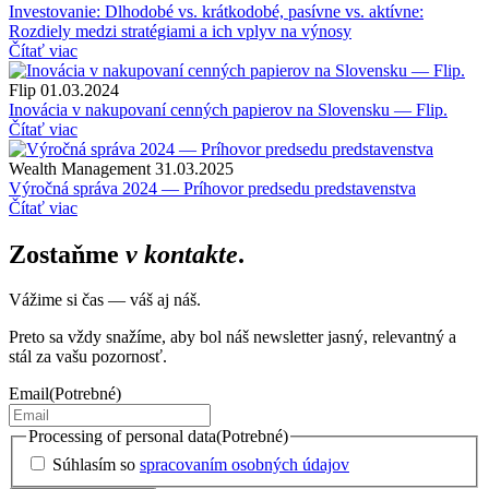
Investovanie: Dlhodobé vs. krátkodobé, pasívne vs. aktívne:
Rozdiely medzi stratégiami a ich vplyv na výnosy
Čítať viac
Flip
01.03.2024
Inovácia v nakupovaní cenných papierov na Slovensku — Flip.
Čítať viac
Wealth Management
31.03.2025
Výročná správa 2024 — Príhovor predsedu predstavenstva
Čítať viac
Zostaňme
v kontakte
.
Vážime si čas — váš aj náš.
Preto sa vždy snažíme, aby bol náš newsletter jasný, relevantný a
stál za vašu pozornosť.
Email
(Potrebné)
Processing of personal data
(Potrebné)
Súhlasím so
spracovaním osobných údajov