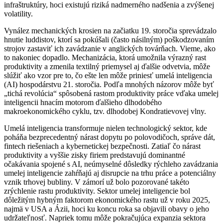
infraštruktúry, hoci existujú riziká nadmerného nadšenia a zvýšenej
volatility.
Vynález mechanických krosien na začiatku 19. storočia sprevádzalo
hnutie luddistov, ktorí sa pokúšali (často násilným) poškodzovaním
strojov zastaviť ich zavádzanie v anglických továrňach. Vieme, ako
to nakoniec dopadlo. Mechanizácia, ktorá umožnila výrazný rast
produktivity a zmenila textilný priemysel aj ďalšie odvetvia, môže
slúžiť ako vzor pre to, čo ešte len môže priniesť umelá inteligencia
(AI) hospodárstvu 21. storočia. Podľa mnohých názorov môže byť
„tichá revolúcia“ spôsobená rastom produktivity práce vďaka umelej
inteligencii hnacím motorom ďalšieho dlhodobého
makroekonomického cyklu, tzv. dlhodobej Kondratievovej vlny.
Umelá inteligencia transformuje nielen technologický sektor, kde
poháňa bezprecedentný nárast dopytu po polovodičoch, správe dát,
fintech riešeniach a kybernetickej bezpečnosti. Zatiaľ čo nárast
produktivity a vyššie zisky firiem predstavujú dominantné
očakávania spojené s AI, neúmyselné dôsledky rýchleho zavádzania
umelej inteligencie zahŕňajú aj disrupcie na trhu práce a potenciálny
vznik trhovej bubliny. V zámorí už bolo pozorované takéto
zrýchlenie rastu produktivity. Sektor umelej inteligencie bol
dôležitým hybným faktorom ekonomického rastu už v roku 2025,
najmä v USA a Ázii, hoci ku koncu roka sa objavili obavy o jeho
udržateľnosť. Napriek tomu môže pokračujúca expanzia sektora