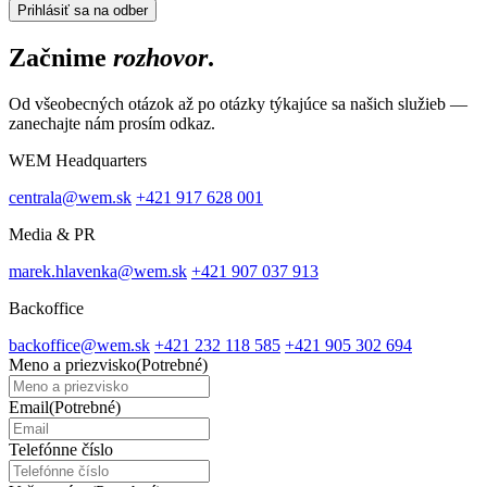
Začnime
rozhovor
.
Od všeobecných otázok až po otázky týkajúce sa našich služieb —
zanechajte nám prosím odkaz.
WEM Headquarters
centrala@wem.sk
+421 917 628 001
Media & PR
marek.hlavenka@wem.sk
+421 907 037 913
Backoffice
backoffice@wem.sk
+421 232 118 585
+421 905 302 694
Meno a priezvisko
(Potrebné)
Email
(Potrebné)
Telefónne číslo