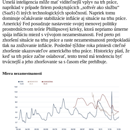
Umelá inteligencia môže mať viditeľnejší vplyv na trh práce,
napríklad v prípade firiem poskytujúcich „softvér ako službu“
(SaaS) či iných technologických spoločností. Napriek tomu
dominuje očakávanie stabilizácie inflácie aj situácie na trhu práce.
Americký Fed posudzuje nastavenie svojej menovej politiky
prostredníctvom teórie Phillipsovej krivky, ktorá nepriamo úmerne
spája infláciu miezd s vývojom nezamestnanosti. Fed preto pri
zhoršení situácie na trhu práce a raste nezamestnanosti predpokladá
tlak na znižovanie inflácie. Posledné týždne roka priniesli citeľné
zhoršenie ukazovateľov amerického trhu práce. Historicky platí, že
keď sa trh práce začne oslabovať, tento trend má tendenciu byť
trvácnejší a jeho zhoršovanie sa s časom ešte prehlbuje.
Miera nezamestnanosti