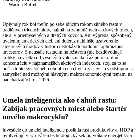
— Warren Buffett
Uplynulý rok bol tretím po sebe idúcim rokom silného rastu v
tradičných triedach aktív, najmä na zahraničných akciových trhoch,
ale aj v priemyselných a drahých kovoch. Ani výpredaj spôsobený
uvalením amerických ciel, ani doteraz najdlhšie uzatvorenie
amerických úradov v histórii nedokázali podlomiť optimizmus
investorov. S neustále rastúcim množstvom (nie bezdôvodnej)
kritiky na všetko od vysokých valuácií akcií až po rekordnú
koncentráciu v najznámejších akciových indexoch, stojí za to sa
počas tohto sviatočného obdobia na chvíľu zastaviť a s odstupom sa
zamyslieť nad možnými hlavnými makroekonomickými témami na
nadchádzajúci rok 2026.
Umelá inteligencia ako ťahúň rastu:
Zabijak pracovných miest alebo štartér
nového makrocyklu?
Investície do umelej inteligencie posilnia rast produktivity aj HDP a
ovplyvňujú viac než len technologický sektor, vrátane energetiky a