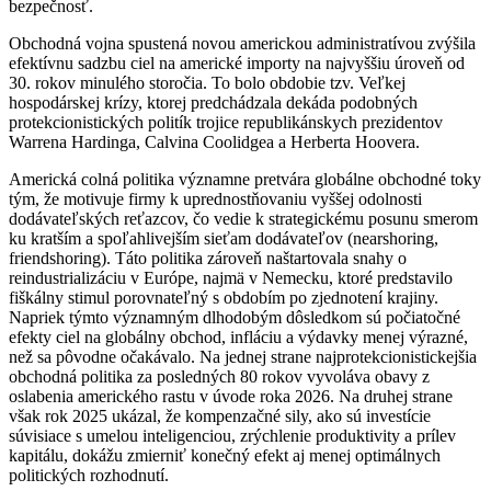
bezpečnosť.
Obchodná vojna spustená novou americkou administratívou zvýšila
efektívnu sadzbu ciel na americké importy na najvyššiu úroveň od
30. rokov minulého storočia. To bolo obdobie tzv. Veľkej
hospodárskej krízy, ktorej predchádzala dekáda podobných
protekcionistických politík trojice republikánskych prezidentov
Warrena Hardinga, Calvina Coolidgea a Herberta Hoovera.
Americká colná politika významne pretvára globálne obchodné toky
tým, že motivuje firmy k uprednostňovaniu vyššej odolnosti
dodávateľských reťazcov, čo vedie k strategickému posunu smerom
ku kratším a spoľahlivejším sieťam dodávateľov (nearshoring,
friendshoring). Táto politika zároveň naštartovala snahy o
reindustrializáciu v Európe, najmä v Nemecku, ktoré predstavilo
fiškálny stimul porovnateľný s obdobím po zjednotení krajiny.
Napriek týmto významným dlhodobým dôsledkom sú počiatočné
efekty ciel na globálny obchod, infláciu a výdavky menej výrazné,
než sa pôvodne očakávalo. Na jednej strane najprotekcionistickejšia
obchodná politika za posledných 80 rokov vyvoláva obavy z
oslabenia amerického rastu v úvode roka 2026. Na druhej strane
však rok 2025 ukázal, že kompenzačné sily, ako sú investície
súvisiace s umelou inteligenciou, zrýchlenie produktivity a prílev
kapitálu, dokážu zmierniť konečný efekt aj menej optimálnych
politických rozhodnutí.