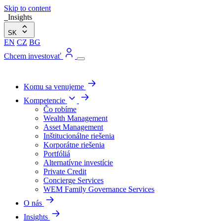
Skip to content
Insights
SK
EN
CZ
BG
Chcem investovať
Komu sa venujeme
Kompetencie
Čo robíme
Wealth Management
Asset Management
Inštitucionálne riešenia
Korporátne riešenia
Portfóliá
Alternatívne investície
Private Credit
Concierge Services
WEM Family Governance Services
O nás
Insights