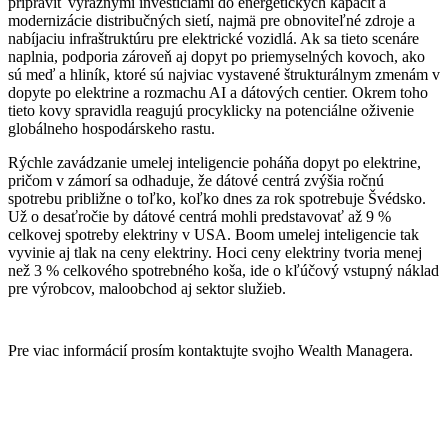
pripraviť výraznými investíciami do energetických kapacít a
modernizácie distribučných sietí, najmä pre obnoviteľné zdroje a
nabíjaciu infraštruktúru pre elektrické vozidlá. Ak sa tieto scenáre
naplnia, podporia zároveň aj dopyt po priemyselných kovoch, ako
sú meď a hliník, ktoré sú najviac vystavené štrukturálnym zmenám v
dopyte po elektrine a rozmachu AI a dátových centier. Okrem toho
tieto kovy spravidla reagujú procyklicky na potenciálne oživenie
globálneho hospodárskeho rastu.
Rýchle zavádzanie umelej inteligencie poháňa dopyt po elektrine,
pričom v zámorí sa odhaduje, že dátové centrá zvýšia ročnú
spotrebu približne o toľko, koľko dnes za rok spotrebuje Švédsko.
Už o desaťročie by dátové centrá mohli predstavovať až 9 %
celkovej spotreby elektriny v USA. Boom umelej inteligencie tak
vyvinie aj tlak na ceny elektriny. Hoci ceny elektriny tvoria menej
než 3 % celkového spotrebného koša, ide o kľúčový vstupný náklad
pre výrobcov, maloobchod aj sektor služieb.
Pre viac informácií prosím kontaktujte svojho Wealth Managera.