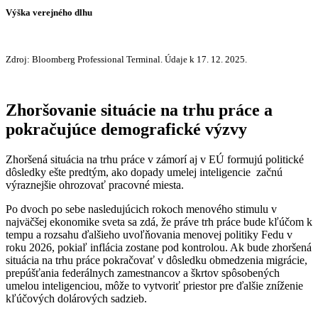
Výška verejného dlhu
Zdroj: Bloomberg Professional Terminal. Údaje k 17. 12. 2025.
Zhoršovanie situácie na trhu práce a
pokračujúce demografické výzvy
Zhoršená situácia na trhu práce v zámorí aj v EÚ formujú politické
dôsledky ešte predtým, ako dopady umelej inteligencie začnú
výraznejšie ohrozovať pracovné miesta.
Po dvoch po sebe nasledujúcich rokoch menového stimulu v
najväčšej ekonomike sveta sa zdá, že práve trh práce bude kľúčom k
tempu a rozsahu ďalšieho uvoľňovania menovej politiky Fedu v
roku 2026, pokiaľ inflácia zostane pod kontrolou. Ak bude zhoršená
situácia na trhu práce pokračovať v dôsledku obmedzenia migrácie,
prepúšťania federálnych zamestnancov a škrtov spôsobených
umelou inteligenciou, môže to vytvoriť priestor pre ďalšie zníženie
kľúčových dolárových sadzieb.