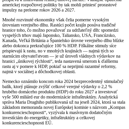
americkej rozpočtovej politiky by tak mohli priniesť prorastové
impulzy na prelome rokov 2026 a 2027.
Mnohé rozvinuté ekonomiky však čelia pomerne vysokým
úrovniam verejného dlhu. Rastúci počet krajín posúva tradičné
hranice toho, čo možno považovať za udržateľný dlh: spomedzi
vyspelých trhov majú Japonsko, Taliansko, USA, Francúzsko,
Kanada, Veľká Británia a Španielsko úrovne verejného dlhu blízke
alebo dokonca prekračujúce 100 % HDP. Fiškálne stimuly síce
prispievajú k rastu, no v mnohých krajinách — najmä tých so
starnúcim obyvateľstvom — je už úroveň vládnych výdavkov na
hranici „únikovej rýchlosti“, teda nastavená smerom k ďalšiemu
rastu aj v pomere k HDP, pokiaľ sa neprijmú razantné reformy,
najmä v sociálnej a dôchodkovej oblasti.
Nemecko oznámilo koncom roka 2024 bezprecedentný stimulačný
balík, ktorý plánuje zvýšiť celkové verejné výdavky o 2,2 %
hrubého domáceho produktu (HDP) do roku 2027 a investovať
vyše 500 miliárd eur do modernizácie infraštruktúry. Analytická
správa Maria Draghiho publikovaná už na jeseň 2024, ktorá sa stala
základom memoranda novej Európskej komisie s názvom „Kompas
konkurencieschopnosti“, vyzývala k masívnym dodatočným
investíciám do energetiky, infraštruktúry a celkovej
konkurencieschopnosti EÚ.