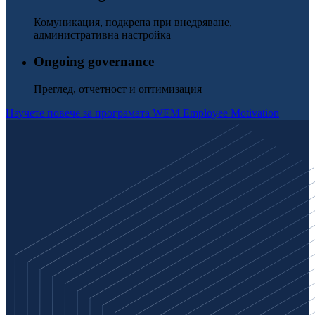
Комуникация, подкрепа при внедряване,
административна настройка
Ongoing governance
Преглед, отчетност и оптимизация
Научете повече за програмата WEM Employee Motivation