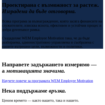
Проектирана с възможност за растеж.
Изградена да бъде отговорна.
Всяка програма за възнаграждение, която засяга финансите на
служителите, изисква яснота, ефективен и устойчив процес и
добра governance рамка.
Създадохме WEM Employee Motivation така, че да бъде
разбираема, административно управляема и съобразена с
вашите вътрешни цели, възможности и политики.
Направете задържането измеримо —
а
мотивацията значима.
Научете повече за програмата WEM Employee Motivation
Нека поддържаме
връзка.
Ценим времето — както вашето, така и нашето.