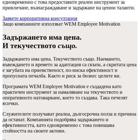
едновременно с това предоставите реален инструмент за
привличане, възнаграждаване и задържане на ценни таланти.
Заявете корпоративна консултация
Защо компаниите използват WEM Employee Motivation
Задържането има цена.
И текучеството
също.
Задържането има цена. Текучеството също. Наемането,
въвеждането и времето за адаптация са скъпи, а скритата цена
е загубата на приемственост, по-ниска ефективност и
пропусната печалба. Както и риск за бизнес целите ви.
Програмата WEM Employee Motivation е създадена като
практичен инструмент за намаляване на текучеството и
оперативното натоварване, което то създава. Така печелят
всички.
Служителите получават реална, дългосрочна полза и причина
да останат.
Компанията подобрява задържането и
ефективността, като едновременно с това повишава
стойността на своите активи.