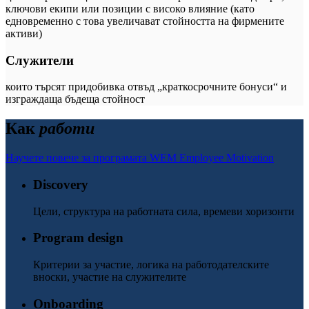
ключови екипи или позиции с високо влияние (като
едновременно с това увеличават стойността на фирмените
активи)
Служители
които търсят придобивка отвъд „краткосрочните бонуси“ и
изграждаща бъдеща стойност
Как
работи
Научете повече за програмата WEM Employee Motivation
Discovery
Цели, структура на работната сила, времеви хоризонти
Program design
Критерии за участие, логика на работодателските
вноски, участие на служителите
Onboarding