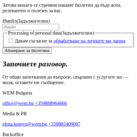
Затова винаги се стремим нашият бюлетин да бъде ясен,
релевантен и полезен за вас.
Имейл
(Задължителни)
Processing of personal data
(Задължителни)
Давам съгласие за
обработване на личните ми данни
Започнете
разговор.
От общи запитвания до въпроси, свързани с услугите ни —
моля, оставете ни съобщение.
WEM Bulgaria
office@wem.bg
+359888964666
Media & PR
elena.kotova@wem.bg
+359882409087
Backoffice