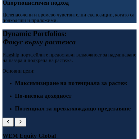
Опортюнистичен подход
Целенасочени и времево чувствителни експозиции, когато са
подходящи и приложими.
Dynamic Portfolios:
Фокус върху растежа
Flagship портфейлите предоставят възможност за надминаване
на пазара и подкрепа на растежа.
Основни цели:
Максимизиране на потенциала за растеж
По-висока доходност
Потенциал за превъзхождащо представяне
WEM Equity Global