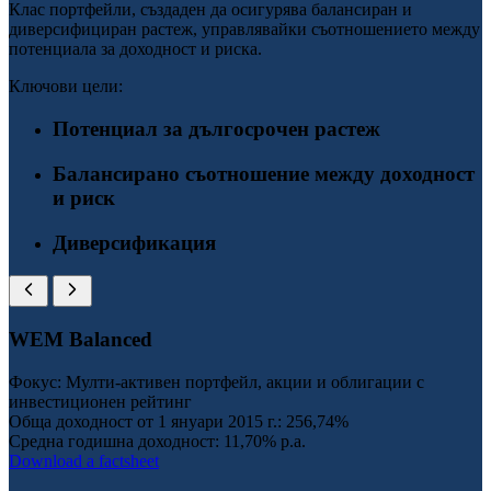
Клас портфейли, създаден да осигурява балансиран и
диверсифициран растеж, управлявайки съотношението между
потенциала за доходност и риска.
Ключови цели:
Потенциал за дългосрочен растеж
Балансирано съотношение между доходност
и риск
Диверсификация
WEM Balanced
Фокус: Мулти-активен портфейл, акции и облигации с
инвестиционен рейтинг
Обща доходност от 1 януари 2015 г.:
256,74%
Средна годишна доходност:
11,70% p.a.
Download a factsheet