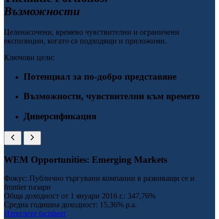
Възможности
Целенасочени, времево чувствителни и ограничени
експозиции, когато са подходящи и приложими.
Ключови цели:
Потенциал за по-добро представяне
Възможности, чувствителни към времето
Диверсификация
WEM Opportunities: Emerging Markets
Фокус: Публично търгувани компании в развиващи се и
frontier пазари
Обща доходност от 1 януари 2016 г.:
347,76%
Средна годишна доходност:
15,36% p.a.
Изтеглете factsheet