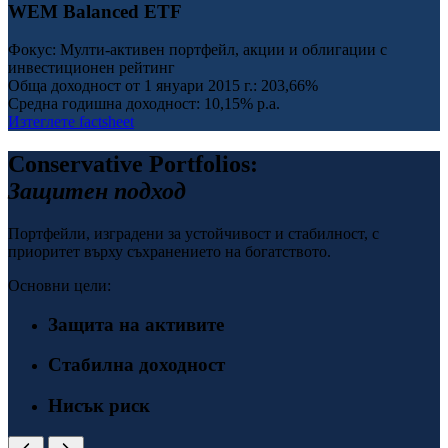
WEM Balanced ETF
Фокус: Мулти-активен портфейл, акции и облигации с
инвестиционен рейтинг
Обща доходност от 1 януари 2015 г.:
203,66%
Средна годишна доходност:
10,15% p.a.
Изтеглете factsheet
Conservative Portfolios:
Защитен подход
Портфейли, изградени за устойчивост и стабилност, с
приоритет върху съхранението на богатството.
Основни цели:
Защита на активите
Стабилна доходност
Нисък риск