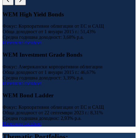
WEM High Yield Bonds
Фокус: Корпоративни облигации от ЕС и САЩ
Обща доходност от 1 януари 2015 г.:
51,43%
Средна годишна доходност:
3,68% p.a.
Изтеглете factsheet
WEM Investment Grade Bonds
Фокус: Американски корпоративни облигации
Обща доходност от 1 януари 2015 г.:
46,67%
Средна годишна доходност:
3,39% p.a.
Изтеглете factsheet
WEM Bond Ladder
Фокус: Корпоративни облигации от ЕС и САЩ
Обща доходност от 22 септември 2023 г.:
8,31%
Средна годишна доходнос:
2,93% p.a.
Изтеглете factsheet
Thematic Portfolios: