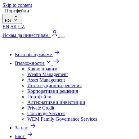
Skip to content
Портфейли
BG
EN
SK
CZ
Искам да инвестирам.
Кого обслужваме
Възможности
Какво правим
Wealth Management
Asset Management
Институционни решения
Корпоративни решения
Портфейли
Алтернативни инвестиции
Private Credit
Concierge Services
WEM Family Governance Services
За нас
Блог