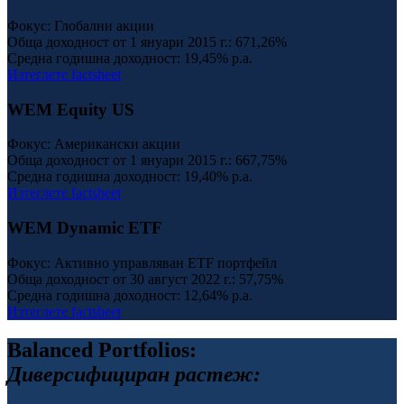
Фокус: Глобални акции
Обща доходност от 1 януари 2015 г.:
671,26%
Средна годишна доходност:
19,45% p.a.
Изтеглете factsheet
WEM Equity US
Фокус: Американски акции
Обща доходност от 1 януари 2015 г.:
667,75%
Средна годишна доходност:
19,40% p.a.
Изтеглете factsheet
WEM Dynamic ETF
Фокус: Активно управляван ETF портфейл
Обща доходност от 30 август 2022 г.:
57,75%
Средна годишна доходност:
12,64% p.a.
Изтеглете factsheet
Balanced Portfolios:
Диверсифициран растеж: