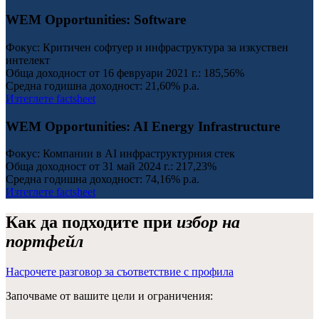
WEM Opportunities: Software
Фокус: Критичен софтуер и инфраструктура за изкуствен
интелект
Обща доходност от 16 февруари 2021 г.:
185,56%
Средна годишна доходност:
21,60% p.a.
Изтеглете factsheet
WEM Opportunities: AI Energy Infrastructure
Фокус: Компании в AI инфраструктурния стек
Обща доходност от 31 май 2024 г.:
217,23%
Средна годишна доходност:
74,16% p.a.
Изтеглете factsheet
Как да подходите при
избор на
портфейл
Насрочете разговор за съответствие с профила
Започваме от вашите цели и ограничения: