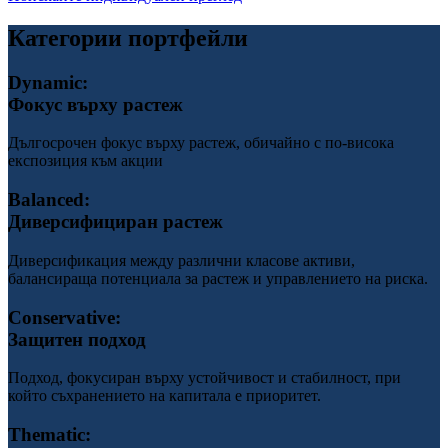
Категории портфейли
Dynamic:
Фокус върху растеж
Дългосрочен фокус върху растеж, обичайно с по-висока
експозиция към акции
Balanced:
Диверсифициран растеж
Диверсификация между различни класове активи,
балансираща потенциала за растеж и управлението на риска.
Conservative:
Защитен подход
Подход, фокусиран върху устойчивост и стабилност, при
който съхранението на капитала е приоритет.
Thematic: