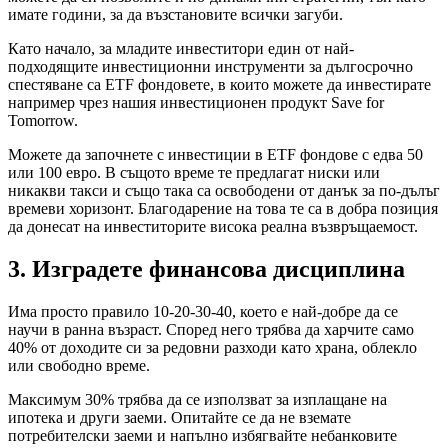
имате години, за да възстановите всички загуби.
Като начало, за младите инвеститори един от най-
подходящите инвестиционни инструменти за дългосрочно
спестяване са ETF фондовете, в които можете да инвестирате
например чрез нашия инвестиционен продукт Save for
Tomorrow.
Можете да започнете с инвестиции в ETF фондове с едва 50
или 100 евро. В същото време те предлагат ниски или
никакви такси и също така са освободени от данък за по-дълъг
времеви хоризонт. Благодарение на това те са в добра позиция
да донесат на инвеститорите висока реална възвръщаемост.
3. Изградете финансова дисциплина
Има просто правило 10-20-30-40, което е най-добре да се
научи в ранна възраст. Според него трябва да харчите само
40% от доходите си за редовни разходи като храна, облекло
или свободно време.
Максимум 30% трябва да се използват за изплащане на
ипотека и други заеми. Опитайте се да не вземате
потребителски заеми и напълно избягвайте небанковите