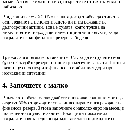
заеми. Ако вече имате такива, отървете се от тях възможно
най-скоро.
В идеалния случай 20% от вашия доход трябва да отиват за
осигуряване на пенсионирането ви и изграждане на
дългосрочни активи. Това е сумата, която трябва да
инвестирате в подходящи инвестиционни продукти, за да
изградите своят финансов резерв за бъдеще.
Трябва да използвате останалите 10%, за да натрупате своя
буфер. Създайте резерв от поне три месечни заплати. По този
начин ще си осигурите финансова стабилност дори при
неочаквани ситуации.
4. Започнете с малко
В началото обаче малко двайсет и няколко годишни могат да
отделят 30% от доходите си за инвестиране и изграждане на
финансов резерв. Затова започнете с няколко евро на месец и
постепенно ги увеличавайте. Това ще ви помогне да
изградите навик редовно да заделяте част от доходите си.