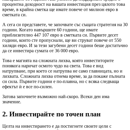
процентна доходност на вашата инвестиция през цялото това
време, в крайна сметка ще имате повече от милион евро в
сметката си.
А сега си представете, че започвате със същата стратегия на 30
години. Когато навършите 60 години, ще имате
приблизително 447 107 евро в сметката си. Първите десет
години, които сте пропуснали, ще ви струват повече от 550
хиляди евро. И за тези загубени десет години беше достатъчно
да се инвестира сумата от 36 000 евро.
Това е магията на сложната лихва, която инвеститорите
понякога наричат ​​осмото чудо на света. Това е вид
натрупване, при което се натрупва не само главницата, но и
лихвата. Сложната лихва отнема време, за да покаже пълната
си сила. Първите години е по-плавна, но с всяка следваща
ефектът ѝ е все по-силен.
Затова започнете възможно най-скоро. Всеки ден има
значение.
2.
Инвестирайте по точен план
Целта на инвестирането е да постигнете своите цели с