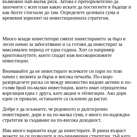
възможно най-малък риск. Затова е препоръчително да
започнете с ясен план какво искате да постигнете в бъдеще и
как бихте стигнали до там. Определете целевата сума и
времевия хоризонт на инвестиционната стратегия.
Много млади инвеститори смятат инвестирането за бърз и
лесен начин за забогатяване и са готови да инвестират за
максимален период от една година. Хит са например
криптовалутите, които спадат към високорисковите
инвестиции.
Внимавайте да не инвестирате всичките си пари по този
начин с визията за бърза и висока печалба. По-скоро
разпределете риска си между множество видове активи и по-
голям брой по-малки инвестиции, които имат отрицателна
корелация една с друга, като акции и облигации. Ако дори
един се провали, останалите са склонни да растат.
Добре е да осъзнаете, че редовното и дългосрочно
инвестиране, дори и на по-малка сума, е много по-надеждна
стратегия за създаване на по-висока доходност.
Има много варианти къде да инвестирате. В ранна възраст
можете да си позволите и по-динамични стратегии, тъй като