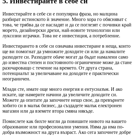
5. Инвестирайте в себе си
Инвестирайте в себе си е популярна фраза, но малцина
разбират истинското ѝ значение. Много хора го обясняват с
това, че трябва да се насладят и да се поглезят с почивки край
морето, дизайнерски дрехи, най-новите технологии или
луксозни играчки. Това не е инвестиция, а потребление.
Инвестирането в себе си означава инвестиране в неща, които
ще ви помогнат да умножите доходите си или да намалите
разходите си. Разходите обаче могат да бъдат намалени само
до известна степен и постоянното ограничение може да стане
разочароващо с течение на времето. От друга страна,
потенциалът за увеличаване на доходите е практически
неограничен.
Млади сте, имате още много енергия и ентусиазъм. И ако
искате, ще намерите начини да увеличите доходите си.
Можете да опитате да започнете нещо свое, да превърнете
хобито си в малък бизнес, да създадете малък електронен
магазин или да вземете втора смяна някъде.
Помислете как бихте могли да повишите нивото на вашето
образование или професионални умения. Няма да има по-
добра възможност на друга възраст. Ако сега започнете добре