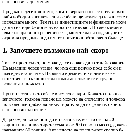
финансови задължения.
Пред вас е десетилетието, когато вероятно ще се почувствате
най-свободни в живота си и особено ще искате да изживеете и
изследвате много. Темата за инвестициите и финансите може
да ви се стори безинтересна на тази възраст. Но ако вземете
няколко правилни решения сега, можете да си подсигурите
огромна преднина и да имате приятно и обезпечено бъдеще.
1.
Започнете възможно най-скоро
Това е прост съвет, но може да се окаже един от най-важните.
На младини човек усеща, че има още всичко пред себе си и
има време за всичко. В същото време всички ние имаме
естествената склонност да отлагаме сложните и трудни
решения за по-късно.
При инвестирането обаче времето е пари. Колкото по-рано
започнете, толкова повече ще можете да спечелите и толкова
по-малко ще трябва да инвестирате, за да изградите, своето
финансово състояние.
Да речем, че започнете да инвестирате, когато сте на 20
години и ще инвестирате сумата от 300 евро на месец, докато
навършите 60 години. Ако успеете да поддържате средно 8-