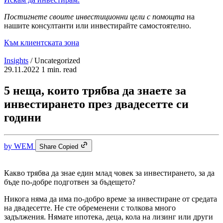
Постигнете своите инвестиционни цели с помощта
на
нашите консултанти или инвестирайте самостоятелно.
Към клиентската зона
Insights
/
Uncategorized
29.11.2022
1 min. read
5 неща, които трябва да знаете за
инвестирането през двадесетте си
години
by
WEM
Share
Copied
Какво трябва да знае един млад човек за инвестирането, за да
бъде по-добре подготвен за бъдещето?
Никога няма да има по-добро време за инвестиране от средата
на двадесетте. Не сте обременени с толкова много
задължения. Нямате ипотека, деца, кола на лизинг или други