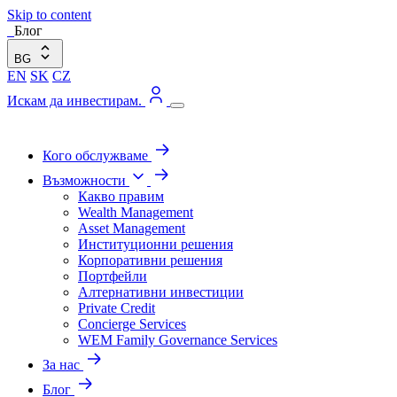
Skip to content
Блог
BG
EN
SK
CZ
Искам да инвестирам.
Кого обслужваме
Възможности
Какво правим
Wealth Management
Asset Management
Институционни решения
Корпоративни решения
Портфейли
Алтернативни инвестиции
Private Credit
Concierge Services
WEM Family Governance Services
За нас
Блог