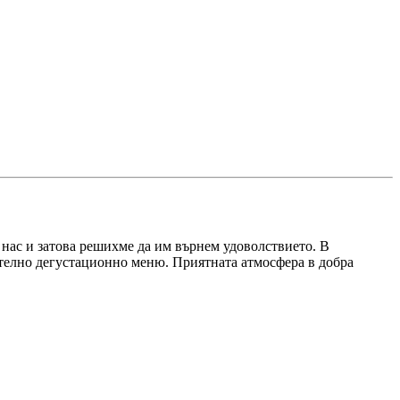
нас и затова решихме да им върнем удоволствието. В
чително дегустационно меню. Приятната атмосфера в добра