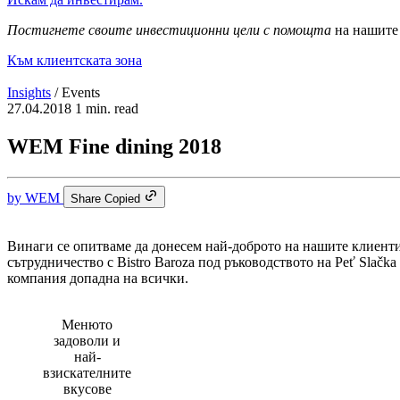
Постигнете своите инвестиционни цели с помощта
на нашите 
Към клиентската зона
Insights
/
Events
27.04.2018
1 min. read
WEM Fine dining 2018
by
WEM
Share
Copied
Винаги се опитваме да донесем най-доброто на нашите клиенти
сътрудничество с Bistro Baroza под ръководството на Peť Slač
компания допадна на всички.
Менюто
задоволи и
най-
взискателните
вкусове