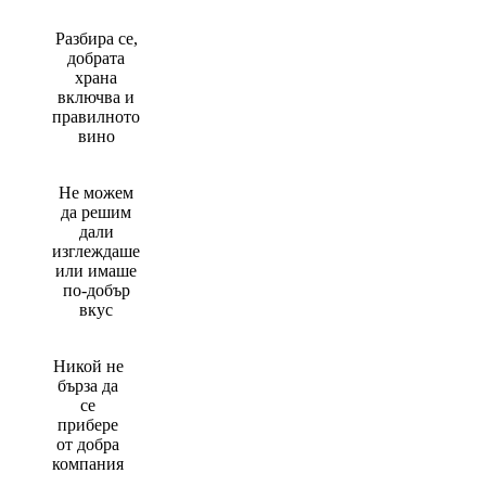
Разбира се,
добрата
храна
включва и
правилното
вино
Не можем
да решим
дали
изглеждаше
или имаше
по-добър
вкус
Никой не
бърза да
се
прибере
от добра
компания