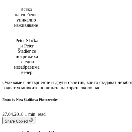
Всяко
парче беше
уникално
изживяване
Peter Slačka
и Peter
Štadler се
погрижиха
за една
незабравима
вечер
Очакваме с нетърпение и други събития, които създават незабр
радват усмивките по лицата на хората около нас.
Photo by Nina Skalikova Photography
27.04.2018
1 min. read
Share
Copied