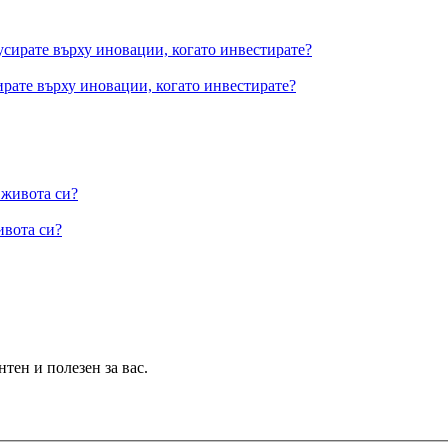
рате върху иновации, когато инвестирате?
ивота си?
тен и полезен за вас.