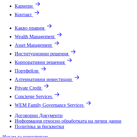
Кариери
Контакт
Какво правим
Wealth Management
Asset Management
Институционни решения
Корпоративни решения
Портфейли
Алтернативни инвестиции
Private Credit
Concierge Services
WEM Family Governance Services
Договорни Документи
Информация относно обработката на лични данни
Политика за бисквитки
Искам да инвестирам.