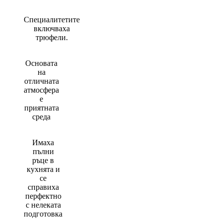
Специалитетите
включваха
трюфели.
Основата
на
отличната
атмосфера
е
приятната
среда
Имаха
пълни
ръце в
кухнята и
се
справиха
перфектно
с нелеката
подготовка