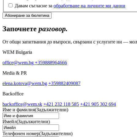
Давам съгласие за
обработване на личните ми данни
Започнете
разговор.
От общи запитвания до въпроси, свързани с услугите ни — мол
WEM Bulgaria
office@wem.bg
+359888964666
Media & PR
elena.kotova@wem.bg
+359882409087
Backoffice
backoffice@wem.sk
+421 232 118 585
+421 905 302 694
Име и фамилия
(Задължителни)
Имейл
(Задължителни)
Телефонен номер
(Задължителни)