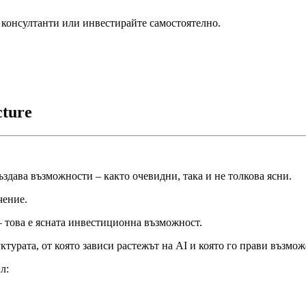
консултанти или инвестирайте самостоятелно.
cture
здава възможности – както очевидни, така и не толкова ясни.
чение.
– това е ясната инвестиционна възможност.
турата, от която зависи растежът на AI и която го прави възмож
л: