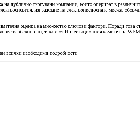
жа на публично търгувани компании, които оперират в различнит
електроенергия, изграждане на електропреносната мрежа, оборудв
ателна оценка на множество ключови фактори. Поради това стра
 Management екипа ни, така и от Инвестиционния комитет на WEM
тави всички необходими подробности.