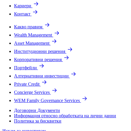
Кариери
Контакт
Какво правим
Wealth Management
Asset Management
Институционни решения
Корпоративни решения
Портфейли
Алтернативни инвестиции
Private Credit
Concierge Services
WEM Family Governance Services
Договорни Документи
Информация относно обработката на лични данни
Политика за бисквитки
Искам да инвестирам.