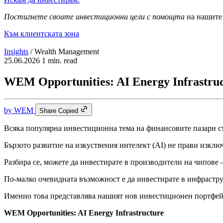
Постигнете своите инвестиционни цели с помощта
на нашите 
Към клиентската зона
Insights
/
Wealth Management
25.06.2026
1 min. read
WEM Opportunities: AI Energy Infrastru
by
WEM
Share
Copied
Всяка популярна инвестиционна тема на финансовите пазари съ
Бързото развитие на изкуствения интелект (AI) не прави изклю
Разбира се, можете да инвестирате в производители на чипове 
По-малко очевидната възможност е да инвестирате в инфраструк
Именно това представлява нашият нов инвестиционен портфей
WEM Opportunities: AI Energy Infrastructure