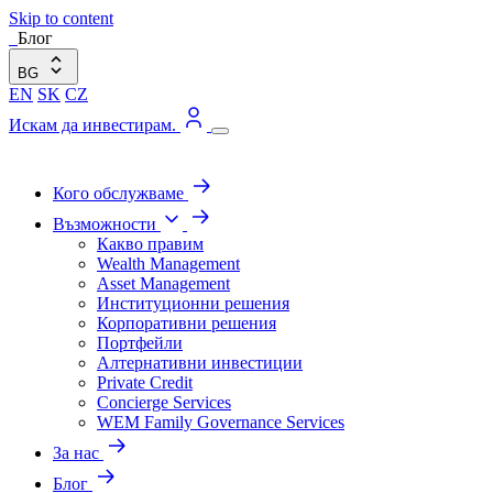
Skip to content
Блог
BG
EN
SK
CZ
Искам да инвестирам.
Кого обслужваме
Възможности
Какво правим
Wealth Management
Asset Management
Институционни решения
Корпоративни решения
Портфейли
Алтернативни инвестиции
Private Credit
Concierge Services
WEM Family Governance Services
За нас
Блог