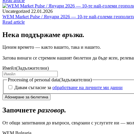
Read article
Uncategorized
22.01.2026
WEM Market Pulse / Януари 2026 — 10-те най-големи геополитич
Read article
Нека поддържаме
връзка.
Ценим времето — както вашето, така и нашето.
Затова винаги се стремим нашият бюлетин да бъде ясен, релеван
Имейл
(Задължителни)
Processing of personal data
(Задължителни)
Давам съгласие за
обработване на личните ми данни
Започнете
разговор.
От общи запитвания до въпроси, свързани с услугите ни — мол
WEM Bulgaria